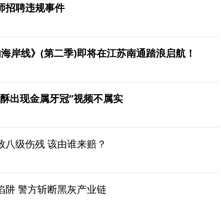
师招聘违规事件
海岸线》(第二季)即将在江苏南通踏浪启航！
桃酥出现金属牙冠”视频不属实
致八级伤残 该由谁来赔？
陷阱 警方斩断黑灰产业链