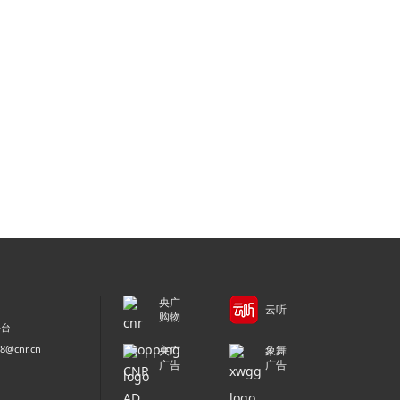
央广
云听
购物
平台
@cnr.cn
央广
象舞
广告
广告