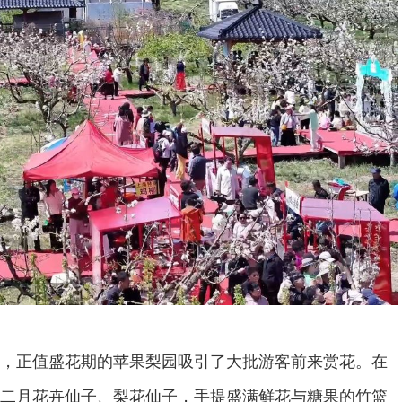
，正值盛花期的苹果梨园吸引了大批游客前来赏花。在
二月花卉仙子、梨花仙子，手提盛满鲜花与糖果的竹篮