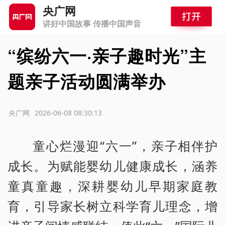
央广网
讲好中国故事 传播中国声音
“缤纷六一·亲子趣时光”主
题亲子活动圆满举办
源：央广网
2026-06-08 08:30:13
童心烂漫迎“六一”，亲子相伴护
成长。为赋能婴幼儿健康成长，涵养
童真童趣，深耕婴幼儿早期家庭教
育，引导家长树立科学育儿理念，增