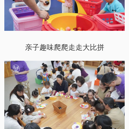
亲子趣味爬爬走走大比拼