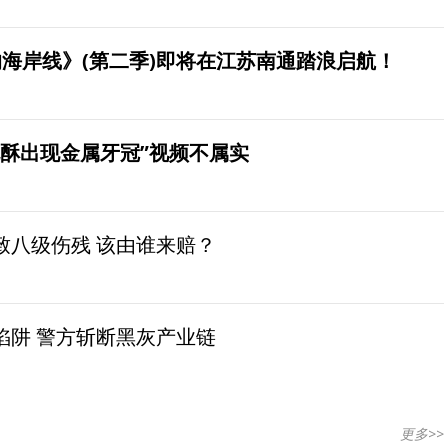
海岸线》(第二季)即将在江苏南通踏浪启航！
桃酥出现金属牙冠”视频不属实
致八级伤残 该由谁来赔？
陷阱 警方斩断黑灰产业链
更多>>