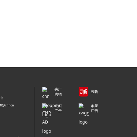
央广
云听
购物
平台
@cnr.cn
央广
象舞
广告
广告