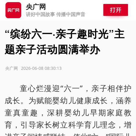
央广网
讲好中国故事 传播中国声音
“缤纷六一·亲子趣时光”主
题亲子活动圆满举办
源：央广网
2026-06-08 08:30:13
童心烂漫迎“六一”，亲子相伴护
成长。为赋能婴幼儿健康成长，涵养
童真童趣，深耕婴幼儿早期家庭教
育，引导家长树立科学育儿理念，增