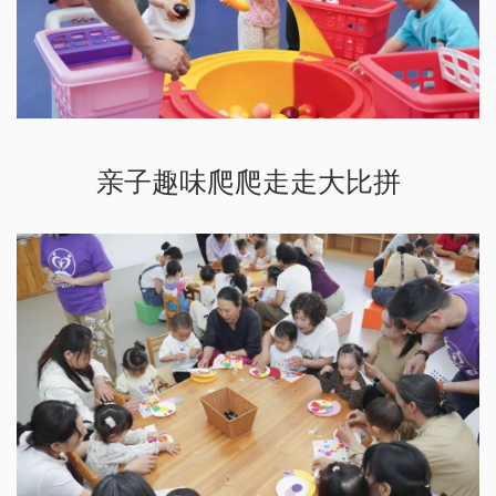
亲子趣味爬爬走走大比拼