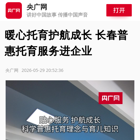
央广网
讲好中国故事 传播中国声音
暖心托育护航成长 长春普
惠托育服务进企业
源：央广网
2026-05-29 20:52:36