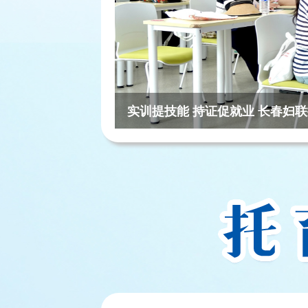
遇见“她”力量“瑜悦春城 舒展新