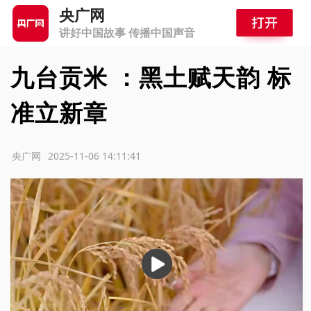
央广网
讲好中国故事 传播中国声音
九台贡米 ：黑土赋天韵 标
准立新章
源：央广网
2025-11-06 14:11:41
播
放