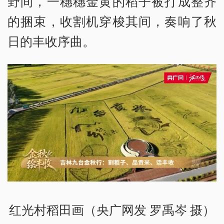
野间，一穗穗金黄的稻子被打成整齐
的捆束，收割机穿梭其间，奏响了秋
日的丰收序曲。
红光村稻田画（央广网发 罗禹岑 摄）