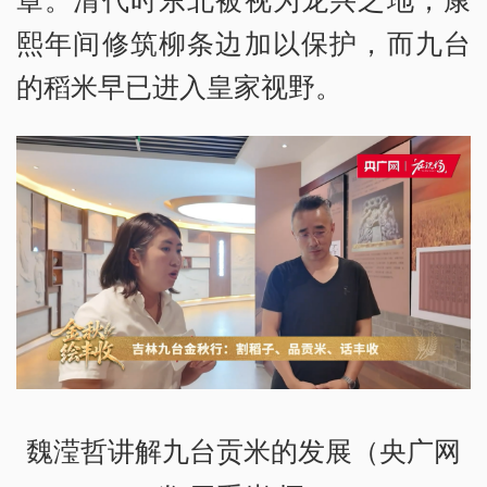
熙年间修筑柳条边加以保护，而九台
的稻米早已进入皇家视野。
魏滢哲讲解九台贡米的发展（央广网