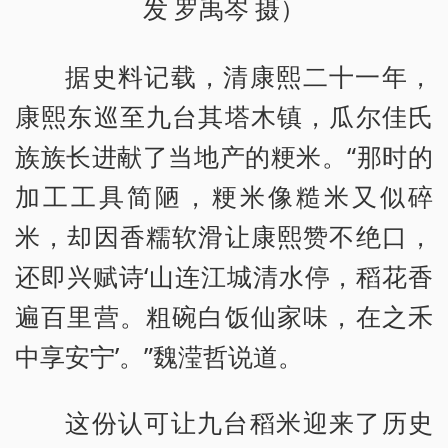
发 罗禹岑 摄）
据史料记载，清康熙二十一年，
康熙东巡至九台其塔木镇，瓜尔佳氏
族族长进献了当地产的粳米。“那时的
加工工具简陋，粳米像糙米又似碎
米，却因香糯软滑让康熙赞不绝口，
还即兴赋诗‘山连江城清水停，稻花香
遍百里营。粗碗白饭仙家味，在之禾
中享安宁’。”魏滢哲说道。
这份认可让九台稻米迎来了历史