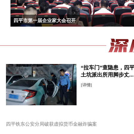
迎接新雪季 四平16项冰雪系列活动花样
“拉车门”查隐患，四
土坑派出所用脚步丈...
[详情]
四平铁东公安分局破获虚拟货币金融诈骗案