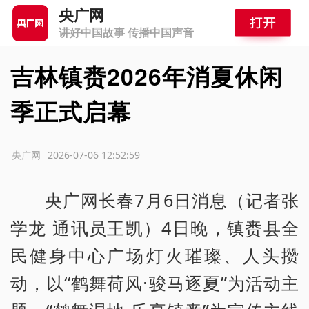
央广网
讲好中国故事 传播中国声音
吉林镇赉2026年消夏休闲
季正式启幕
源：央广网
2026-07-06 12:52:59
央广网长春7月6日消息（记者张
学龙 通讯员王凯）4日晚，镇赉县全
民健身中心广场灯火璀璨、人头攒
动，以“鹤舞荷风·骏马逐夏”为活动主