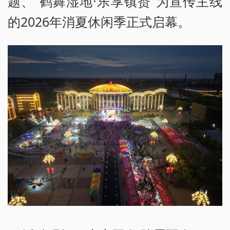
题、“鹤舞湿地·乐享镇赉”为宣传主线
的2026年消夏休闲季正式启幕。