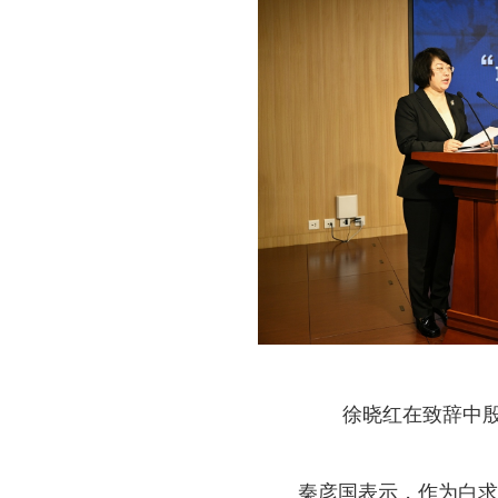
徐晓红在致辞中
秦彦国表示，作为白求