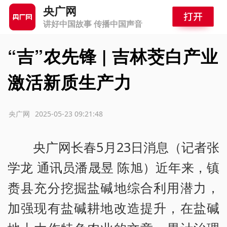
央广网
讲好中国故事 传播中国声音
“吉”农先锋 | 吉林茭白产业
激活新质生产力
源：央广网
2025-05-23 09:21:48
央广网长春5月23日消息（记者张
学龙 通讯员潘晟昱 陈旭）近年来，镇
赉县充分挖掘盐碱地综合利用潜力，
加强现有盐碱耕地改造提升，在盐碱