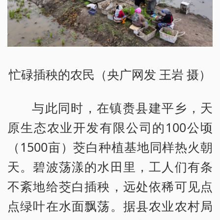
忙碌插秧的农民（央广网发 王岩 摄）
与此同时，在镇赉县建平乡，天
原生态农业开发有限公司的100公顷
（1500亩）茭白种植基地同样热火朝
天。碧波荡漾的水田里，工人们有条
不紊地给茭白插秧，远处依稀可见点
点绿叶在水面飘荡。据县农业农村局