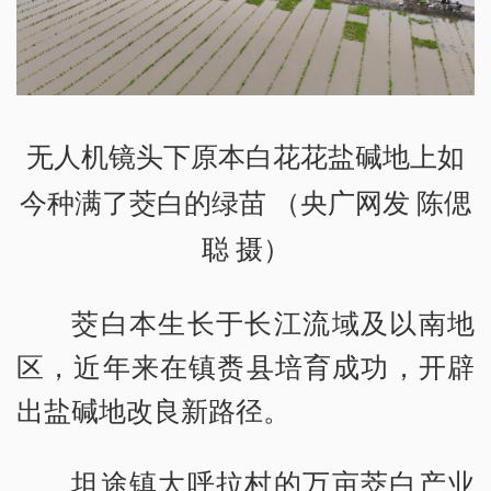
无人机镜头下原本白花花盐碱地上如
今种满了茭白的绿苗 （央广网发 陈偲
聪 摄）
茭白本生长于长江流域及以南地
区，近年来在镇赉县培育成功，开辟
出盐碱地改良新路径。
坦途镇大呼拉村的万亩茭白产业