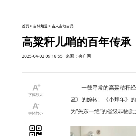
首页
>
吉林频道
>
吉人吉地吉品
高粱秆儿哨的百年传承
2025-04-02 09:18:55
来源：央广网
一截寻常的高粱秸秆经
匾》的婉转、《小拜年》的
为“关东一绝”的省级非物