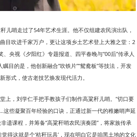
粱秆儿哨走过了54年艺术生涯。他不仅组建农民演出队，
曲目吹进千家万户，更让这项乡土艺术登上大雅之堂：2
奖、央视《夕阳红》专题报道、四平春晚与“00后”传承人
瞩目的是，他创新融合“吹铁片”“鸳鸯板”等技法，开发
新形式，使古老技艺焕发现代活力。
堂上，刘学仁手把手教孩子们制作高粱秆儿哨。“切口要
”……这些凝聚百年经验的口诀，正通过新一代的稚嫩哨声延
设非遗课程，并筹备“高粱秆哨农民演奏团”，将家族传承
前觉得这就是个‘秸秆玩具’，现在明白它是咱黑土地的文化