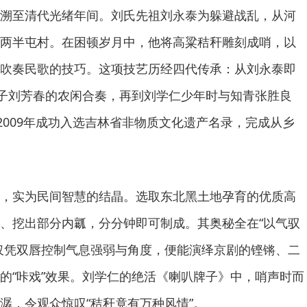
溯至清代光绪年间。刘氏先祖刘永泰为躲避战乱，从河
两半屯村。在困顿岁月中，他将高粱秸秆雕刻成哨，以
吹奏民歌的技巧。这项技艺历经四代传承：从刘永泰即
其子刘芳春的农闲合奏，再到刘学仁少年时与知青张胜良
2009年成功入选吉林省非物质文化遗产名录，完成从乡
，实为民间智慧的结晶。选取东北黑土地孕育的优质高
、挖出部分内瓤，分分钟即可制成。其奥秘全在“以气驭
仅凭双唇控制气息强弱与角度，便能演绎京剧的铿锵、二
的“咔戏”效果。刘学仁的绝活《喇叭牌子》中，哨声时而
潺，令观众惊叹“秸秆竟有万种风情”。