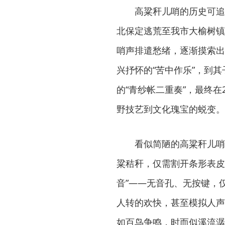
高粱秆儿哨的历史可追
北保定逃荒至我市大榆树镇
哨声排遣愁绪，逐渐摸索出
兴抒怀的“苦中作乐”，到
的“青纱帐二重奏”，最终在
野技艺到文化瑰宝的蜕变。
看似简陋的高粱秆儿哨
粱秸秆，仅需割开条形表皮
音”——无音孔、无按键，
人转的欢快，甚至模拟人声
如百鸟争鸣，时而似溪流潺