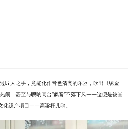
过匠人之手，竟能化作音色清亮的乐器，吹出《绣金
热闹，甚至与唢呐同台“飙音”不落下风——这便是被誉
质文化遗产项目——高粱秆儿哨。