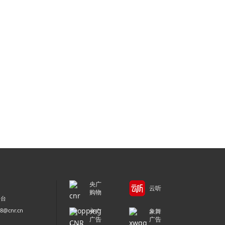
央广
云听
购物
平台
@cnr.cn
央广
象舞
广告
广告