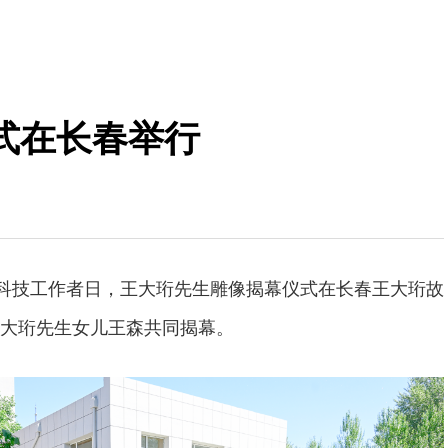
式在长春举行
国科技工作者日，王大珩先生雕像揭幕仪式在长春王大珩故
大珩先生女儿王森共同揭幕。