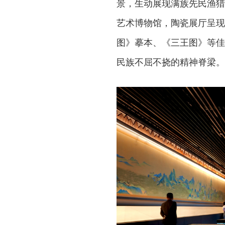
景，生动展现满族先民渔猎
艺术博物馆，陶瓷展厅呈现
图》摹本、《三王图》等佳
民族不屈不挠的精神脊梁。