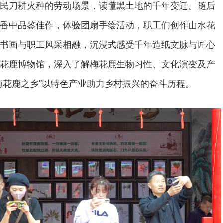
民刀耕火种的劳动场景，读懂黑土地的千年变迁。随后
香中品鉴佳作，体验团扇手绘活动，职工们创作山水花
书画与职工风采相融，沉浸式感受千年造纸文脉与匠心
花鹿博物馆，深入了解梅花鹿生物习性、文化演变及产
梅花鹿之乡”以特色产业助力乡村振兴的奋斗历程。