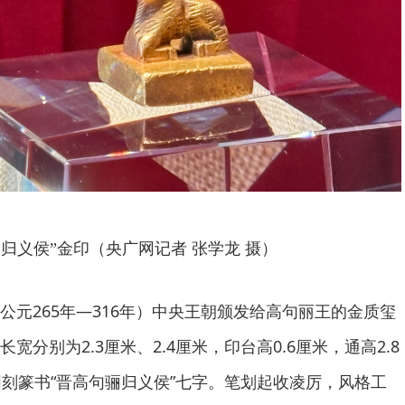
骊归义侯”金印（央广网记者 张学龙 摄）
公元265年—316年）中央王朝颁发给高句丽王的金质玺
分别为2.3厘米、2.4厘米，印台高0.6厘米，通高2.8
阴刻篆书“晋高句骊归义侯”七字。笔划起收凌厉，风格工