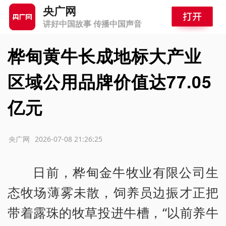
央广网
讲好中国故事 传播中国声音
桦甸黄牛长成地标大产业
区域公用品牌价值达77.05
亿元
源：央广网
2026-07-08 21:26:25
日前，桦甸金牛牧业有限公司生
态牧场薄雾未散，饲养员边振才正把
带着露珠的牧草投进牛槽，“以前养牛