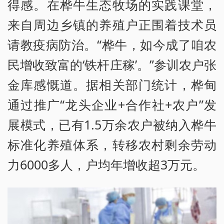
得感。在桦牛生态牧场的实践课堂，
来自周边乡镇的养殖户正围着技术员
请教疫病防治。“桦牛，如今成了咱农
民增收致富的‘铁杆庄稼’。”参训农户张
金库感慨道。据相关部门统计，桦甸
通过推广“龙头企业+合作社+农户”发
展模式，已有1.5万余农户被纳入桦牛
标准化养殖体系，转移农村剩余劳动
力6000多人，户均年增收超3万元。