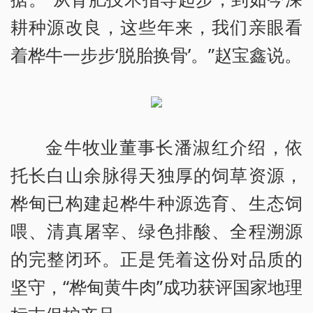
耕种源改良，这些年来，我们亲眼看
着桦牛一步步‘脱胎换骨’。”赵宝鑫说。
金牛牧业董事长潘淑红介绍，依
托长白山余脉得天独厚的饲草资源，
桦甸已构建起桦牛种源选育、生态饲
喂、清真屠宰、绿色排酸、全程溯源
的完整闭环。正是凭着这份对品质的
坚守，“桦甸黄牛肉”成功获评国家地理