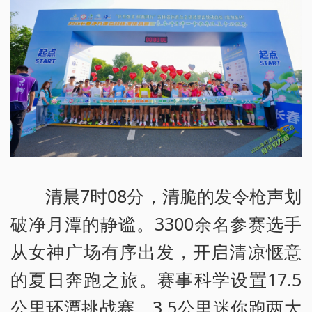
清晨7时08分，清脆的发令枪声划
破净月潭的静谧。3300余名参赛选手
从女神广场有序出发，开启清凉惬意
的夏日奔跑之旅。赛事科学设置17.5
公里环潭挑战赛、3.5公里迷你跑两大