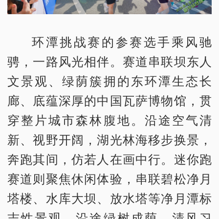
环潭挑战赛的参赛选手乘风驰
骋，一路风光相伴。赛道串联坝东人
文景观、绿荫簇拥的东环潭生态长
廊、底蕴深厚的中国瓦萨博物馆，贯
穿整片城市森林腹地。沿途空气清
新、视野开阔，湖光林海移步换景，
奔跑其间，仿若人在画中行。迷你跑
赛道则聚焦休闲体验，串联碧松净月
塔楼、水库大坝、放水塔等净月潭标
志性景观，沿途绿树成荫、清风习