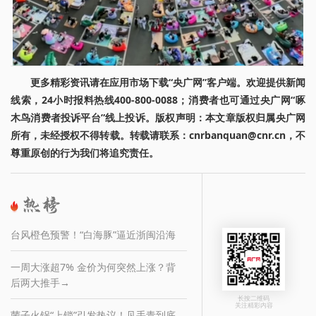
更多精彩资讯请在应用市场下载“央广网”客户端。欢迎提供新闻
线索，24小时报料热线400-800-0088；消费者也可通过央广网“啄
木鸟消费者投诉平台”线上投诉。版权声明：本文章版权归属央广网
所有，未经授权不得转载。转载请联系：cnrbanquan@cnr.cn，不
尊重原创的行为我们将追究责任。
台风橙色预警！“白海豚”逼近浙闽沿海
一周大涨超7% 金价为何突然上涨？背
后两大推手→
长按二维码
关注精彩内容
菌子火锅“上锁”引发热议！见手青到底