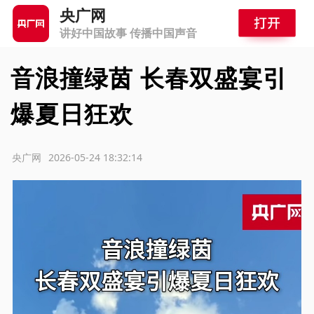
央广网
讲好中国故事 传播中国声音
音浪撞绿茵 长春双盛宴引
爆夏日狂欢
源：央广网
2026-05-24 18:32:14