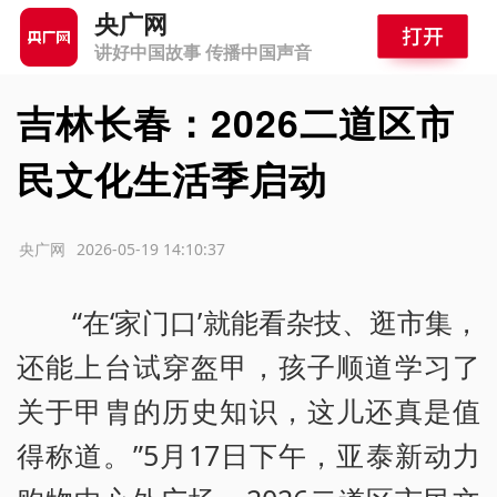
央广网
讲好中国故事 传播中国声音
吉林长春：2026二道区市
民文化生活季启动
源：央广网
2026-05-19 14:10:37
“在‘家门口’就能看杂技、逛市集，
还能上台试穿盔甲，孩子顺道学习了
关于甲胄的历史知识，这儿还真是值
得称道。”5月17日下午，亚泰新动力