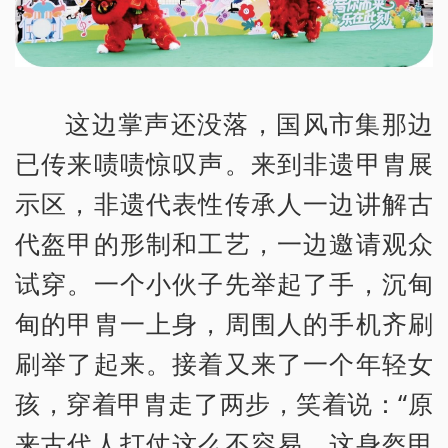
这边掌声还没落，国风市集那边
已传来啧啧惊叹声。来到非遗甲胄展
示区，非遗代表性传承人一边讲解古
代盔甲的形制和工艺，一边邀请观众
试穿。一个小伙子先举起了手，沉甸
甸的甲胄一上身，周围人的手机齐刷
刷举了起来。接着又来了一个年轻女
孩，穿着甲胄走了两步，笑着说：“原
来古代人打仗这么不容易，这身盔甲