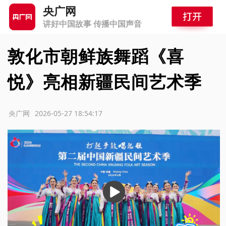
央广网
讲好中国故事 传播中国声音
敦化市朝鲜族舞蹈《喜
悦》亮相新疆民间艺术季
源：央广网
2026-05-27 18:54:17
播
放