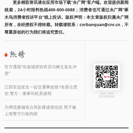
更多精彩资讯请在应用市场下载“央广网”客户端。欢迎提供新闻
线索，24小时报料热线400-800-0088；消费者也可通过央广网“啄
木鸟消费者投诉平台”线上投诉。版权声明：本文章版权归属央广网
所有，未经授权不得转载。转载请联系：cnrbanquan@cnr.cn，不
尊重原创的行为我们将追究责任。
官方通报“街道城管协管员与摊主发生冲
突”
江西安远发生一起交通事故致7名群众受
伤 警方：肇事司机系酒驾
长按二维码
关注精彩内容
为博流量编造台风坠楼虚假信息 男子被
上海警方行政拘留