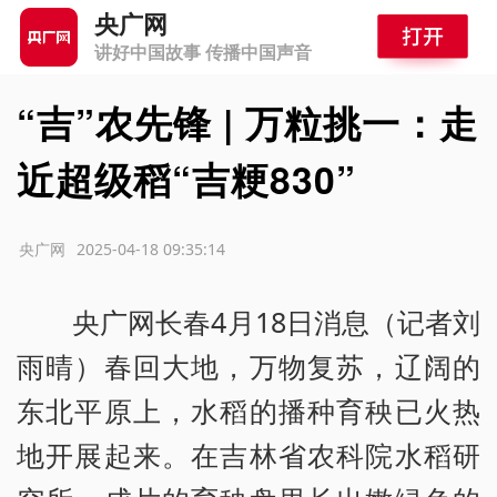
央广网
讲好中国故事 传播中国声音
“吉”农先锋 | 万粒挑一：走
近超级稻“吉粳830”
源：央广网
2025-04-18 09:35:14
央广网长春4月18日消息（记者刘
雨晴）春回大地，万物复苏，辽阔的
东北平原上，水稻的播种育秧已火热
地开展起来。在吉林省农科院水稻研