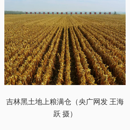
吉林黑土地上粮满仓（央广网发 王海
跃 摄）