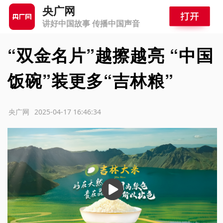
央广网
讲好中国故事 传播中国声音
“双金名片”越擦越亮 “中国
饭碗”装更多“吉林粮”
源：央广网
2025-04-17 16:46:34
播
放