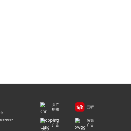
央广
云听
购物
平台
@cnr.cn
央广
象舞
广告
广告