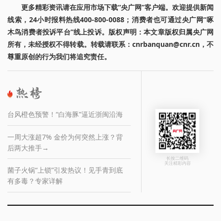
更多精彩资讯请在应用市场下载“央广网”客户端。欢迎提供新闻
线索，24小时报料热线400-800-0088；消费者也可通过央广网“啄
木鸟消费者投诉平台”线上投诉。版权声明：本文章版权归属央广网
所有，未经授权不得转载。转载请联系：cnrbanquan@cnr.cn，不
尊重原创的行为我们将追究责任。
台风橙色预警！“白海豚”逼近浙闽沿海
一周大涨超7% 金价为何突然上涨？背
后两大推手→
长按二维码
关注精彩内容
菌子火锅“上锁”引发热议！见手青到底
有多毒？专家详解