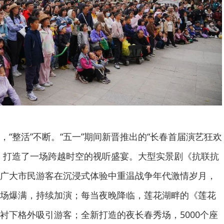
，“整活”不断。“五一”期间新晋推出的“长春首届演艺狂欢
，打造了一场跨越时空的视听盛宴。大型实景剧《抗联抗
广大市民游客在沉浸式体验中重温战争年代激情岁月，
场爆满，持续加演；每当夜晚降临，莲花湖畔的《莲花
衬下格外吸引游客；全新打造的夜长春秀场，5000个座