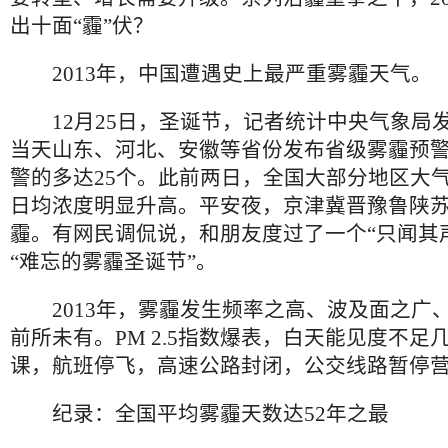
出十面“霾”伏？
2013年，中国遭遇史上最严重雾霾天气。
12月25日，圣诞节，记者统计中央气象局
当天山东、河北、安徽等省份发布省级雾霾预
警的多达25个。此前两日，全国大部分地区大气细
日均浓度明显升高。平安夜，京津冀晋豫鲁陕
霾。有网民调侃说，和朋友度过了一个“只闻其
“难忘的雾霾圣诞节”。
2013年，雾霾发生频率之高、波及面之广
前所未有。PM 2.5指数爆表，白天能见度不足
课，航班停飞，高速公路封闭，公交线路暂停
纪录：全国平均雾霾天数达52年之最