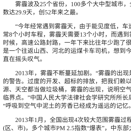
雾霾波及25个省份，100多个大中型城市，
数达29.9天，创52年来之最。
“今年经常遇到雾霾天，由于能见度低，车
常8个小时车程，雾霾天需要13个小时，而遇
时候，高速公路封路，一年下来比往年少跑了很
是一个往返山西、河北的运煤卡车司机，想到
直在摇头叹气。
2013年，雾霾不断蔓延加剧。“雾霾的出现
的警告。过度的开发、超标的排放，把我们赖
源、天空都当做垃圾桶，雾霾的出现，说明空
临界点。”中国人民大学法律社会学研究所所长
“呼吸到空气中泥土的芳香已经成为遥远的记忆
2013年1月，全国出现4次较大范围雾霾过程
(区、市)，多个城市PM 2.5指数“爆表”，中东