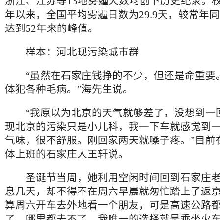
浙江、江苏等13地雾霾天数均创下历史纪录。
年以来，全国平均雾霾日数为29.9天，较常年同期
达到52年来的峰值。
样本：河北现污染城市群
“虽然在石家庄钱挣的不少，但还是命重要
体犯各种毛病。”海先生说。
“我原以为北京的天气就够差了，没想到一
现北京的污染只是小儿科，我一下车就感觉到
气味，很不舒服。刚回家两天就嗓子疼。”目前
体上班的石家庄人王轩说。
圣诞节当周，她利用空闲时间回到石家庄老
息几天，却不得不在周六早晨就匆忙踏上了返京
算周六开车去外地看一个朋友，可是高速公路
了。哪里都去不了，我唯一的选择就是乘坐火车