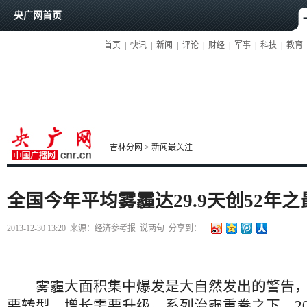
央广网首页
首页
|
快讯
|
新闻
|
评论
|
财经
|
军事
|
科技
|
教育
吉林分网
>
新闻最关注
全国今年平均雾霾达29.9天创52年之
2013-12-30 13:20
来源：经济参考报
说两句
分享到：
雾霾大面积集中爆发是大自然发出的警告，
要转型、增长需要升级。系列治霾重拳之下，20